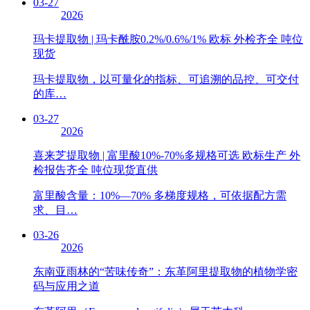
03-27
2026
玛卡提取物 | 玛卡酰胺0.2%/0.6%/1% 欧标 外检齐全 吨位
现货
玛卡提取物，以可量化的指标、可追溯的品控、可交付
的库…
03-27
2026
喜来芝提取物 | 富里酸10%-70%多规格可选 欧标生产 外
检报告齐全 吨位现货直供
富里酸含量：10%—70% 多梯度规格，可依据配方需
求、目…
03-26
2026
东南亚雨林的“苦味传奇”：东革阿里提取物的植物学密
码与应用之道