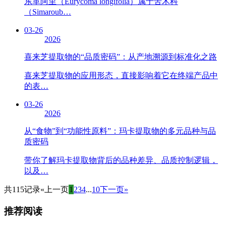
东革阿里（Eurycoma longifolia）属于苦木科
（Simaroub…
03-26
2026
喜来芝提取物的“品质密码”：从产地溯源到标准化之路
喜来芝提取物的应用形态，直接影响着它在终端产品中
的表…
03-26
2026
从“食物”到“功能性原料”：玛卡提取物的多元品种与品
质密码
带你了解玛卡提取物背后的品种差异、品质控制逻辑，
以及…
共115记录
«上一页
1
2
3
4
...
10
下一页»
推荐阅读